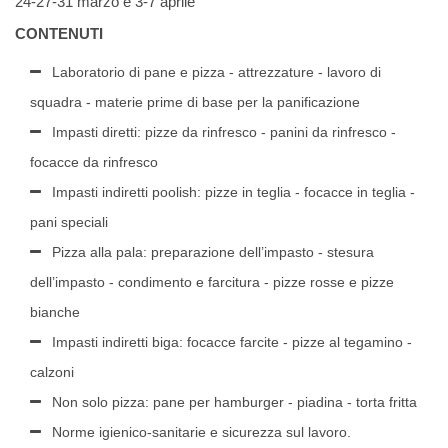
24-27-31 marzo e 3-7 aprile
CONTENUTI
Laboratorio di pane e pizza - attrezzature - lavoro di
squadra - materie prime di base per la panificazione
Impasti diretti: pizze da rinfresco - panini da rinfresco -
focacce da rinfresco
Impasti indiretti poolish: pizze in teglia - focacce in teglia -
pani speciali
Pizza alla pala: preparazione dell’impasto - stesura
dell’impasto - condimento e farcitura - pizze rosse e pizze
bianche
Impasti indiretti biga: focacce farcite - pizze al tegamino -
calzoni
Non solo pizza: pane per hamburger - piadina - torta fritta
Norme igienico-sanitarie e sicurezza sul lavoro.