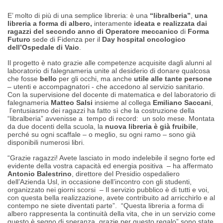
E’ molto di più di una semplice libreria: è una
“libralberia”
,
una
libreria a forma di albero,
interamente
ideata e realizzata dai
ragazzi del secondo anno di Operatore meccanico
di
Forma
Futuro
sede di Fidenza per il
Day hospital oncologico
dell’Ospedale di Vaio
.
Il progetto è nato grazie alle competenze acquisite dagli alunni al
laboratorio di falegnameria unite al desiderio di donare qualcosa
che fosse
bello
per gli occhi, ma anche
utile alle tante persone
– utenti e accompagnatori - che accedono al servizio sanitario.
Con la supervisione del docente di matematica e del laboratorio di
falegnameria
Matteo Salsi
insieme al collega
Emiliano Saccani
,
l’entusiasmo dei ragazzi ha fatto sì che la costruzione della
“libralberia” avvenisse a
tempo di record:
un solo mese. Montata
da due docenti della scuola, la
nuova libreria è già fruibile
,
perché su ogni scaffale – o meglio, su ogni ramo – sono già
disponibili numerosi libri.
“Grazie ragazzi! Avete lasciato in modo indelebile il segno forte ed
evidente della vostra capacità ed energia positiva
– ha affermato
Antonio Balestrino
, direttore del Presidio ospedaliero
dell’Azienda Usl, in occasione dell’incontro con gli studenti,
organizzato nei giorni scorsi
–
Il servizio pubblico è di tutti e voi,
con questa bella realizzazione, avete contribuito ad arricchirlo e al
contempo ne siete diventati parte”
.
“Questa libreria a forma di
albero rappresenta la continuità della vita, che in un servizio come
questo è segno di speranza, grazie per questo regalo”
sono state