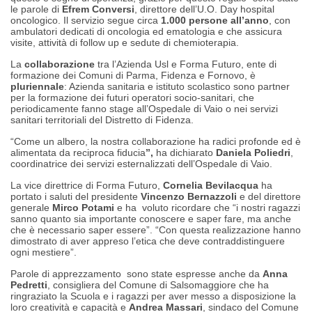
le parole di
Efrem Conversi
, direttore dell’U.O. Day hospital
oncologico. Il servizio segue circa
1.000 persone all’anno
, con
ambulatori dedicati di oncologia ed ematologia e che assicura
visite, attività di
follow up
e sedute di chemioterapia.
La
collaborazione
tra l’Azienda Usl e Forma Futuro, ente di
formazione dei Comuni di Parma, Fidenza e Fornovo, è
pluriennale
: Azienda sanitaria e istituto scolastico sono partner
per la formazione dei futuri operatori socio-sanitari, che
periodicamente fanno stage all’Ospedale di Vaio o nei servizi
sanitari territoriali del Distretto di Fidenza.
“Come un albero, la nostra collaborazione ha radici profonde ed è
alimentata da reciproca fiducia
”,
ha dichiarato
Daniela Poliedri
,
coordinatrice dei servizi esternalizzati dell’Ospedale di Vaio.
La vice direttrice di Forma Futuro,
Cornelia Bevilacqua
ha
portato i saluti del presidente
Vincenzo
Bernazzoli
e del direttore
generale
Mirco
Potami
e ha
voluto ricordare che
“i nostri ragazzi
sanno quanto sia importante conoscere e saper fare, ma anche
che è necessario saper essere”. “Con questa realizzazione hanno
dimostrato di aver appreso l’etica che deve contraddistinguere
ogni mestiere”.
Parole di apprezzamento
sono state espresse anche da
Anna
Pedretti
, consigliera del Comune di Salsomaggiore che ha
ringraziato la Scuola e i ragazzi per aver messo a disposizione la
loro creatività e capacità e
Andrea Massari
, sindaco del Comune