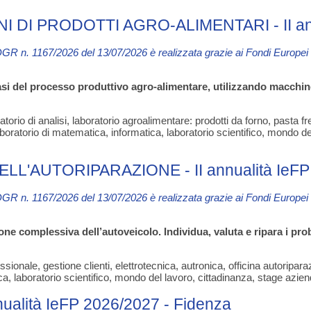
I PRODOTTI AGRO-ALIMENTARI - II annu
DGR n. 1167/2026 del 13/07/2026 è
realizzata grazie ai Fondi Europe
fasi del processo produttivo agro-alimentare, utilizzando macchin
torio di analisi, laboratorio agroalimentare: prodotti da forno, pasta 
oratorio di matematica, informatica, laboratorio scientifico, mondo de
AUTORIPARAZIONE - II annualità IeFP
DGR n. 1167/2026 del 13/07/2026 è
realizzata grazie ai Fondi Europe
e complessiva dell’autoveicolo. Individua, valuta e ripara i pro
ionale, gestione clienti, elettrotecnica, autronica, officina autoripara
ca, laboratorio scientifico, mondo del lavoro, cittadinanza, stage azien
lità IeFP 2026/2027 - Fidenza