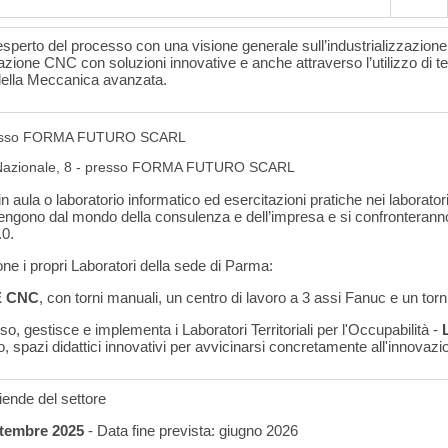
 esperto del processo con una visione generale sull’industrializzazio
mazione CNC con soluzioni innovative e anche attraverso l’utilizzo di
 della Meccanica avanzata.
presso FORMA FUTURO SCARL
Nazionale, 8 - presso FORMA FUTURO SCARL
in aula o laboratorio informatico ed esercitazioni pratiche nei laborato
vengono dal mondo della consulenza e dell’impresa e si confronterann
.0.
i propri Laboratori della sede di Parma:
E CNC
, con torni manuali, un centro di lavoro a 3 assi Fanuc e un tor
gestisce e implementa i Laboratori Territoriali per l'Occupabilità -
 spazi didattici innovativi per avvicinarsi concretamente all'innovazio
iende del settore
ettembre 2025
- Data fine prevista: giugno 2026