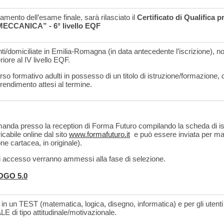
amento dell’esame finale, sarà rilasciato il
Certificato di Qualifica p
CANICA” - 6° livello EQF
i/domiciliate in Emilia-Romagna (in data antecedente l’iscrizione), non
riore al IV livello EQF.
so formativo adulti in possesso di un titolo di istruzione/formazione
prendimento attesi al termine.
manda presso la reception di Forma Futuro compilando la scheda di isc
cabile online dal sito
www.formafuturo.it
e può essere inviata per mai
 cartacea, in originale).
 di accesso verranno ammessi alla fase di selezione.
LOGO 5.0
in un TEST (matematica, logica, disegno, informatica) e per gli utent
i tipo attitudinale/motivazionale.