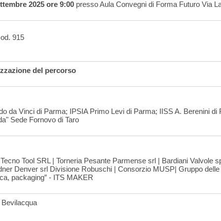
ettembre 2025 ore 9:00
presso Aula Convegni di Forma Futuro Via L
cod. 915
izzazione del percorso
do da Vinci di Parma; IPSIA Primo Levi di Parma; IISS A. Berenini di 
dda" Sede Fornovo di Taro
ro Tecno Tool SRL | Torneria Pesante Parmense srl | Bardiani Valvole sp
rdner Denver srl Divisione Robuschi | Consorzio MUSP| Gruppo delle I
tica, packaging” - ITS MAKER
a Bevilacqua