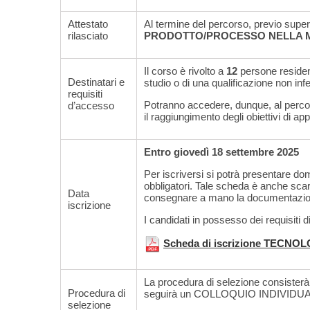
Attestato
Al termine del percorso, previo
super
rilasciato
PRODOTTO/PROCESSO NELLA MEC
Il corso è rivolto a
12
persone resident
Destinatari e
studio o di una qualificazione non infe
requisiti
Potranno accedere, dunque, al percor
d’accesso
il raggiungimento degli obiettivi di ap
Entro giovedì 18 settembre 2025
Per iscriversi si potrà presentare do
obbligatori. Tale scheda è anche scari
Data
consegnare a mano la documentazione
iscrizione
I candidati in possesso dei requisiti
Scheda di iscrizione TECNO
La procedura di selezione consisterà 
Procedura di
seguirà un COLLOQUIO INDIVIDUALE d
selezione