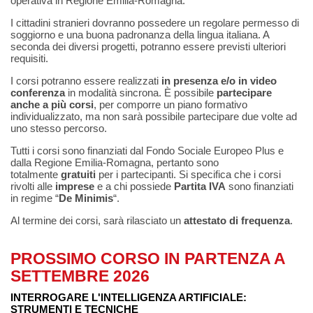
operativa in Regione Emilia-Romagna.
I cittadini stranieri dovranno possedere un regolare permesso di
soggiorno e una buona padronanza della lingua italiana. A
seconda dei diversi progetti, potranno essere previsti ulteriori
requisiti.
I corsi potranno essere realizzati
in presenza e/o in video
conferenza
in modalità sincrona. È possibile
partecipare
anche a più corsi
, per comporre un piano formativo
individualizzato, ma non sarà possibile partecipare due volte ad
uno stesso percorso.
Tutti i corsi sono finanziati dal Fondo Sociale Europeo Plus e
dalla Regione Emilia-Romagna, pertanto sono
totalmente
gratuiti
per i partecipanti. Si specifica che i corsi
rivolti alle
imprese
e a chi possiede
Partita IVA
sono finanziati
in regime “
De Minimis
“.
Al termine dei corsi, sarà rilasciato un
attestato di frequenza
.
PROSSIMO CORSO IN PARTENZA A
SETTEMBRE 2026
INTERROGARE L'INTELLIGENZA ARTIFICIALE:
STRUMENTI E TECNICHE