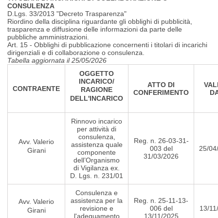
CONSULENZA
D.Lgs. 33/2013 "Decreto Trasparenza"
Riordino della disciplina riguardante gli obblighi di pubblicità,
trasparenza e diffusione delle informazioni da parte delle
pubbliche amministrazioni.
Art. 15 - Obblighi di pubblicazione concernenti i titolari di incarichi
dirigenziali e di collaborazione o consulenza.
Tabella aggiornata il 25/05/2026
OGGETTO
INCARICO/
ATTO DI
VAL
CONTRAENTE
RAGIONE
CONFERIMENTO
D
DELL'INCARICO
Rinnovo incarico
per attività di
consulenza,
Reg. n. 26-03-31-
Avv. Valerio
assistenza quale
003 del
25/04
Girani
componente
31/03/2026
dell’Organismo
di Vigilanza ex.
D. Lgs. n. 231/01
Consulenza e
assistenza per la
Reg. n. 25-11-13-
Avv. Valerio
revisione e
006 del
13/11
Girani
l'adeguamento
13/11/2025