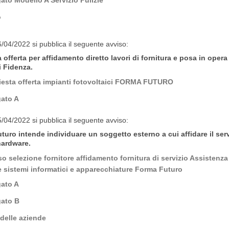
o
6/04/2022 si pubblica il seguente avviso:
 offerta per affidamento diretto lavori di fornitura e posa in opera
i Fidenza.
iesta offerta impianti fotovoltaici FORMA FUTURO
gato A
5/04/2022 si pubblica il seguente avviso:
uro intende individuare un soggetto esterno a cui affidare il serv
hardware.
so selezione fornitore affidamento fornitura di servizio Assistenz
 sistemi informatici e apparecchiature Forma Futuro
gato A
gato B
delle aziende