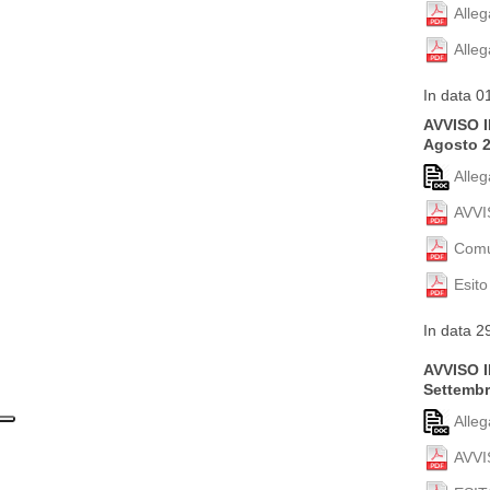
Alle
Alle
In data 0
AVVISO I
Agosto 
Alle
AVVI
Comu
Esito
In data 2
AVVISO I
Settembr
Alle
AVVI