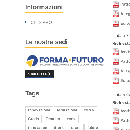
Patto
Informazioni
Alle
CHI SIAMO
Esit
In data 2
Le nostre sedi
Richiest
Avvis
Patto
Alle
Visualizza
Esit
Tags
In data 0
Richiesta
innovazione
formazione
corso
Avvi
Gratis
Gratuito
corsi
Patto
innovation
drone
droni
futuro
Alle