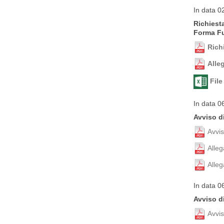
In data 0
Richiesta
Forma F
Rich
Alle
Fil
In data 0
Avviso d
Avvis
Alle
Alle
In data 0
Avviso di
Avvi