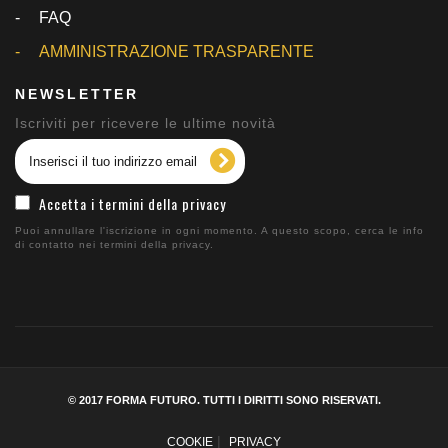
FAQ
AMMINISTRAZIONE TRASPARENTE
NEWSLETTER
Iscriviti per ricevere le ultime novità
Accetta i termini della privacy
Puoi annullare l'iscrizione in ogni momento. A questo scopo, cerca le info
di contatto nei termini della privacy.
© 2017 FORMA FUTURO. TUTTI I DIRITTI SONO RISERVATI.
|
COOKIE
PRIVACY